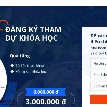
ĐĂNG KÝ THAM
Để xác 
DỰ KHÓA HỌC
điền th
Nhớ hoàn 
Zalo của l
Quà tặng
Tài liệu tham khảo
Hỗ trợ sau khóa học.
6.000.000 đ
3.000.000 đ