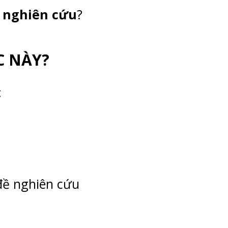
o
nghiên cứu
?
C NÀY?
:
 đề nghiên cứu