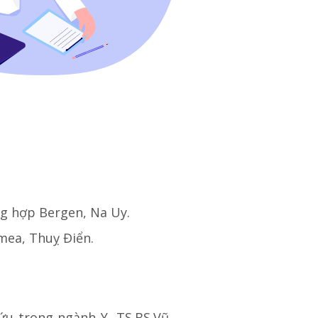
ổng hợp Bergen, Na Uy.
Umea, Thuỵ Điển.
ứu trong ngành Y, TS.BS.Vũ