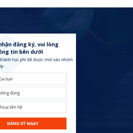
nhận đăng ký, vui lòng
ông tin bên dưới
thành học phí để được mời vào nhóm
ớp
ĐĂNG KÝ NGAY