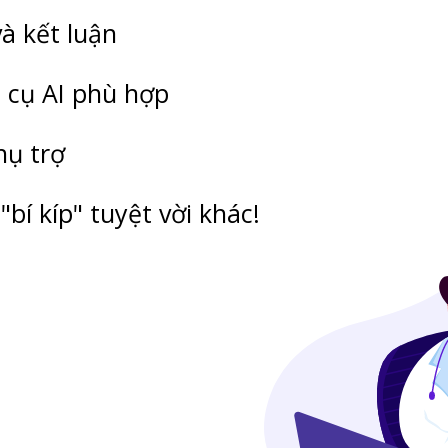
và kết luận
 cụ AI phù hợp
hụ trợ
 "bí kíp" tuyệt vời khác!