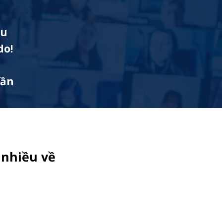
ếu
do!
uần
 nhiều về