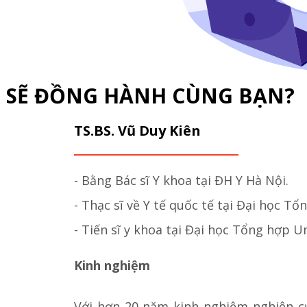
I SẼ ĐỒNG HÀNH CÙNG BẠN?
TS.BS. Vũ Duy Kiên
- Bằng Bác sĩ Y khoa tại ĐH Y Hà Nội.
- Thạc sĩ về Y tế quốc tế tại Đại học T
- Tiến sĩ y khoa tại Đại học Tổng hợp 
Kinh nghiệm
Với hơn 20 năm kinh nghiệm nghiên c