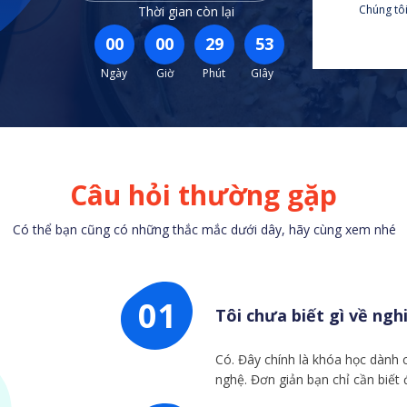
Chúng tôi
Thời gian còn lại
00
00
29
52
Ngày
Giờ
Phút
GIây
Câu hỏi thường gặp
Có thể bạn cũng có những thắc mắc dưới dây, hãy cùng xem nhé
01
Tôi chưa biết gì về ng
Có. Đây chính là khóa học dành 
nghệ. Đơn giản bạn chỉ cần biết