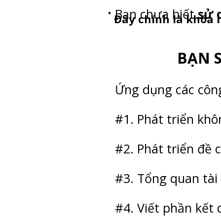
Bạn chưa biết
sử 
Đây chính là khóa 
BẠN 
Ứng dụng các công
#1. Phát triển kh
#2. Phát triển đề
#3. Tổng quan tài
#4. Viết phần kết