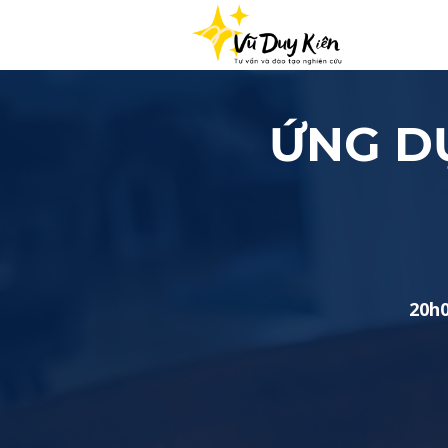
ỨNG D
20h0